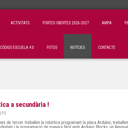
ACTIVITATS
PORTES OBERTES 2026-2027
AMPA
P
ÓDIGO ESCUELA 4.0
FOTOS
NOTÍCIES
CONTACTE
ica a secundària !
/11
nes de tercer treballen la robòtica programant la placa Arduino, treballe
 digitals i la programació de manera fàcil amb Arduino Blocks, un llengu