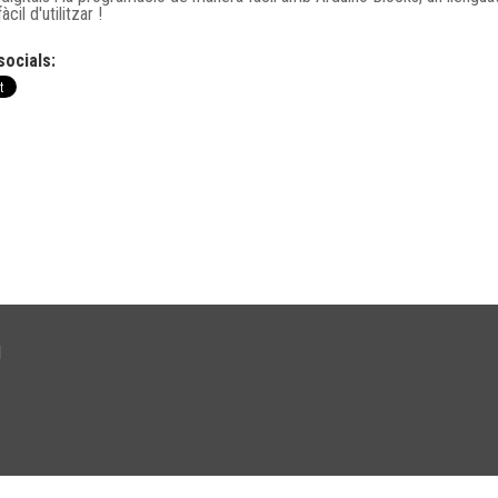
 fàcil d'utilitzar !
socials:
l