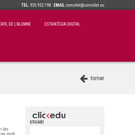
·
TEL.
935 932 198 ·
EMAIL
cemollet@cemollet.eu
ERFIL DE L'ALUMNE
ESTRATÈGIA DIGITAL
tornar
USUARI
m les
atge molt