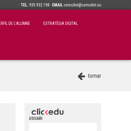
·
TEL.
935 932 198 ·
EMAIL
cemollet@cemollet.eu
ERFIL DE L'ALUMNE
ESTRATÈGIA DIGITAL
tornar
USUARI