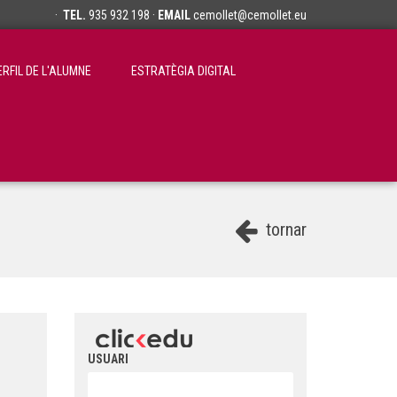
·
TEL.
935 932 198 ·
EMAIL
cemollet@cemollet.eu
ERFIL DE L'ALUMNE
ESTRATÈGIA DIGITAL
tornar
USUARI