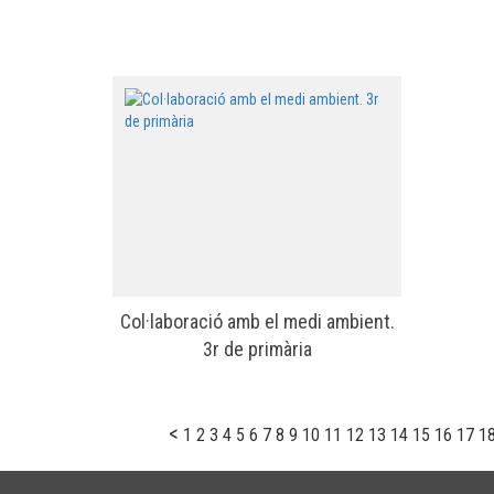
Col·laboració amb el medi ambient.
3r de primària
<
1
2
3
4
5
6
7
8
9
10
11
12
13
14
15
16
17
1